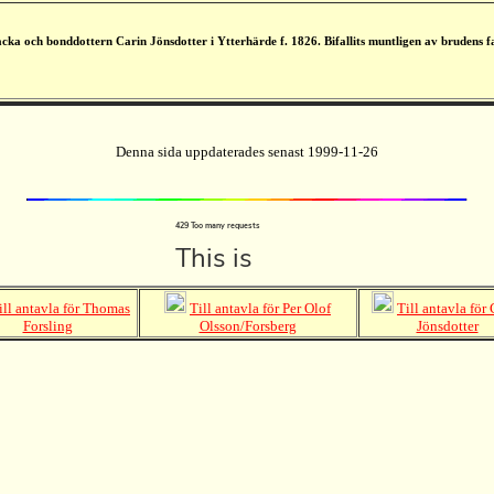
ka och bonddottern Carin Jönsdotter i Ytterhärde f. 1826. Bifallits muntligen av brudens f
Denna sida uppdaterades senast 1999-11-26
ill antavla för Thomas
Till antavla för Per Olof
Till antavla för
Forsling
Olsson/Forsberg
Jönsdotter