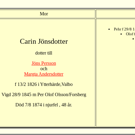
Mor
Pehr f 29/8 
Olof 
Carin Jönsdotter
dotter till
Jöns Persson
och
Margta Andersdotter
f 13/2 1826 i Ytterhärde,Valbo
Vigd 28/9 1845 m Per Olof Olsson/Forsberg
Död 7/8 1874 i njurfel , 48 år.