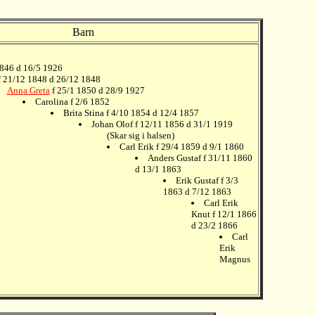
Barn
1846 d 16/5 1926
f 21/12 1848 d 26/12 1848
Anna Greta
f 25/1 1850 d 28/9 1927
Carolina f 2/6 1852
Brita Stina f 4/10 1854 d 12/4 1857
Johan Olof f 12/11 1856 d 31/1 1919
(Skar sig i halsen)
Carl Erik f 29/4 1859 d 9/1 1860
Anders Gustaf f 31/11 1860
d 13/1 1863
Erik Gustaf f 3/3
1863 d 7/12 1863
Carl Erik
Knut f 12/1 1866
d 23/2 1866
Carl
Erik
Magnus