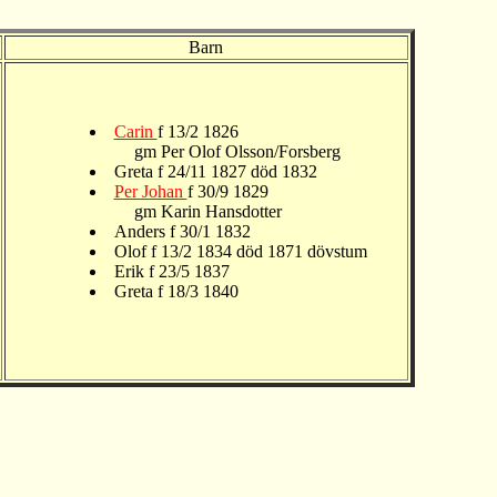
Barn
Carin
f 13/2 1826
gm Per Olof Olsson/Forsberg
Greta f 24/11 1827 död 1832
Per Johan
f 30/9 1829
gm Karin Hansdotter
Anders f 30/1 1832
Olof f 13/2 1834 död 1871 dövstum
Erik f 23/5 1837
Greta f 18/3 1840