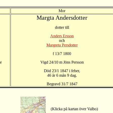
Mor
Margta Andersdotter
dotter till
Anders Ersson
och
Margreta Persdotter
f 13/7 1800
e
Vigd 24/10 m Jöns Persson
Död 23/1 1847 i feber,
46 år 6 mån 9 dag.
Begravd 31/7 1847
(Klicka på kartan över Valbo)