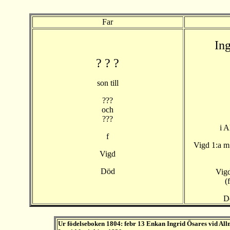
Far
Ing
? ? ?
son till
???
och
???
i A
f
Vigd 1:a m
Vigd
Död
Vigd
(
D
Ur födelseboken 1804: febr 13 Enkan Ingrid Ösares vid Allm