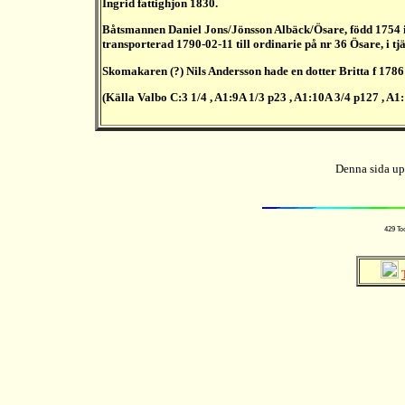
Ingrid fattighjon 1830.
Båtsmannen Daniel Jons/Jönsson Albäck/Ösare, född 1754 i
transporterad 1790-02-11 till ordinarie på nr 36 Ösare, i 
Skomakaren (?) Nils Andersson hade en dotter Britta f 178
(Källa Valbo C:3 1/4 , A1:9A 1/3 p23 , A1:10A 3/4 p127 , A1
Denna sida up