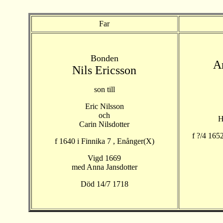
Far
Bonden
A
Nils Ericsson
son till
Eric Nilsson
och
H
Carin Nilsdotter
f ?/4 165
f 1640 i Finnika 7 , Enånger(X)
Vigd 1669
med Anna Jansdotter
Död 14/7 1718