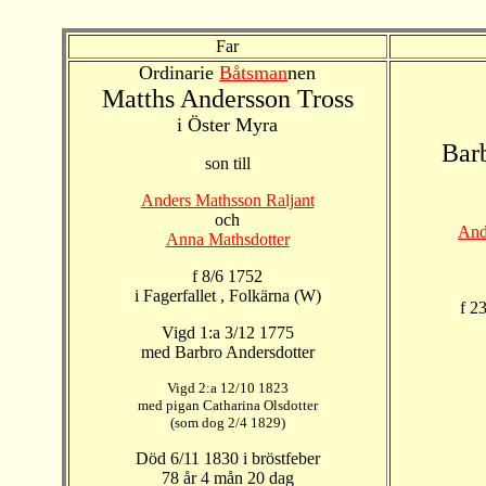
Far
Ordinarie
Båtsman
nen
Matths Andersson Tross
i Öster Myra
Bar
son till
Anders Mathsson Raljant
och
And
Anna Mathsdotter
f 8/6 1752
i Fagerfallet , Folkärna (W)
f 2
Vigd 1:a 3/12 1775
med Barbro Andersdotter
Vigd 2:a 12/10 1823
med pigan Catharina Olsdotter
(som dog 2/4 1829)
Död 6/11 1830 i bröstfeber
78 år 4 mån 20 dag