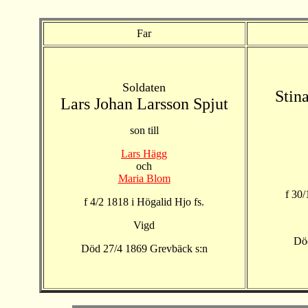
Far
Soldaten
Stina
Lars Johan Larsson Spjut
son till
Lars Hägg
och
Maria Blom
f 30/
f 4/2 1818 i Högalid Hjo fs.
Vigd
Död
Död 27/4 1869 Grevbäck s:n