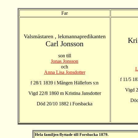
Far
Valsmästaren , lekmannapredikanten
Kri
Carl Jonsson
son till
Jonas Jonsson
och
L
Anna Lisa Jonsdotter
f 11/5 18
f 28/1 1839 i Mången Hällefors s:n
Vigd 2
Vigd 22/8 1860 m Kristina Jansdotter
Död
Död 20/10 1882 i Forsbacka
Hela familjen flyttade till Forsbacka 1879.