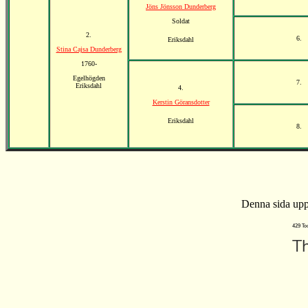
Jöns Jönsson Dunderberg
Soldat
2.
6.
Eriksdahl
Stina Cajsa Dunderberg
1760-
Egelhögden
7.
Eriksdahl
4.
Kerstin Göransdotter
Eriksdahl
8.
Denna sida upp