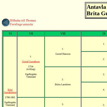
Antavla
Brita Gu
Tillbaka till Thomas
Forslings antavla
VI
VII
VIII
IX
1.
1.
Gustaf Hansson
1.
2.
Gustaf Gustafsson
1754-
(tvilling)
Egelhogden
3.
Värmland
2.
Britta Larsdotter
Brita
4.
Gustafsdotter
1786-1861
Egelhogden
3.
Värmland
5.