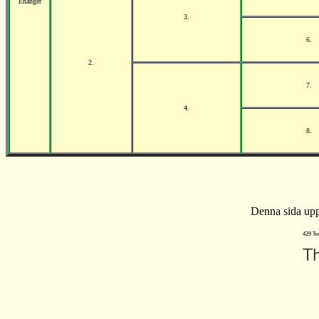
Enånger
3.
6.
2.
7.
4.
8.
Denna sida upp