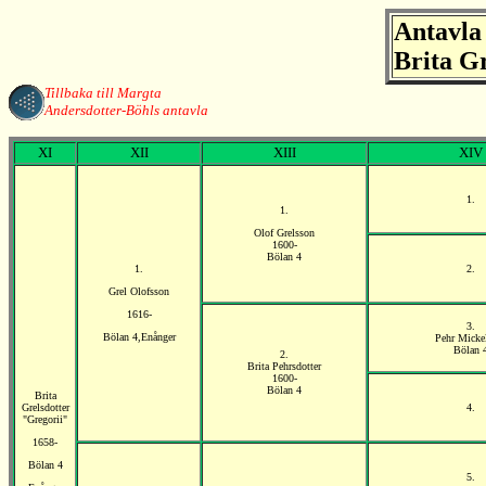
Antavla
Brita Gr
Tillbaka till Margta
Andersdotter-Böhls antavla
XI
XII
XIII
XIV
1.
1.
Olof Grelsson
1600-
Bölan 4
1.
2.
Grel Olofsson
1616-
3.
Bölan 4,Enånger
Pehr Micke
Bölan 
2.
Brita Pehrsdotter
1600-
Bölan 4
Brita
Grelsdotter
4.
"Gregorii"
1658-
Bölan 4
5.